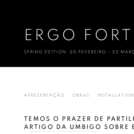
ERGO FORT
SPRING EDITION
,
20 FEVEREIRO - 22 MAR
ERGO FORTE
APRESENTAÇÃO
OBRAS
INSTALLATION
SPRING EDITION
TEMOS O PRAZER DE PARTI
ARTIGO DA UMBIGO SOBRE 