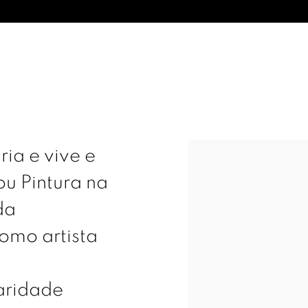
View works.
ia e vive e
ou Pintura na
da
omo artista
e
aridade