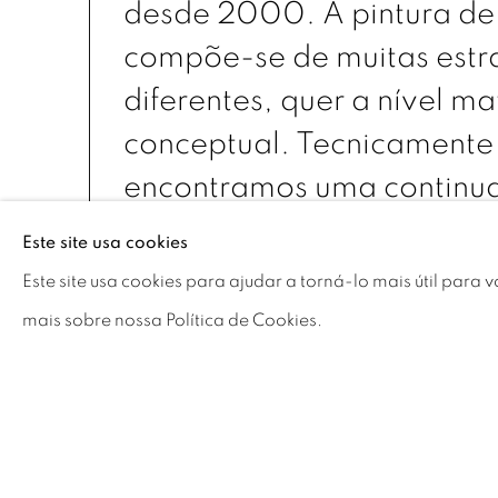
desde 2000. A pintura de
compõe-se de muitas estra
diferentes, quer a nível ma
conceptual. Tecnicamente
encontramos uma continu
sobreposição de superfíci
Este site usa cookies
de acrílico, spray, cola, e
Este site usa cookies para ajudar a torná-lo mais útil para
alternam-se a camadas d
mais sobre nossa Política de Cookies.
com papéis, plásticos e ou
materiais dos mais variad