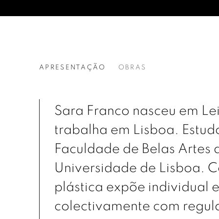
SARA FRANCO
APRESENTAÇÃO
OBRAS
Sara Franco nasceu em Leir
trabalha em Lisboa. Estud
Faculdade de Belas Artes 
Universidade de Lisboa. C
plástica expõe individual 
colectivamente com regul