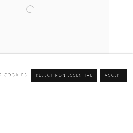
R COOKIES
REJECT NON ESSENTIAL
ACCEPT
, Mixed media on canvas, Dim: 100 X 121 cm