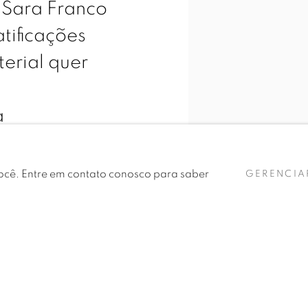
 Sara Franco
tificações
terial quer
a
es: demãos
smalte
 você. Entre em contato conosco para saber
GERENCIA
e colagem
All About War Crimes, 2019
tros
os.