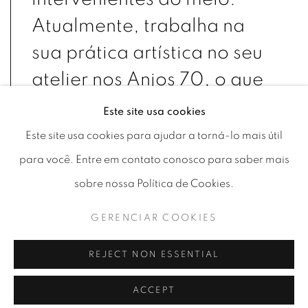
Atualmente, trabalha na
sua prática artística no seu
atelier nos Anjos 70, o que
lhe permite contactar com
Este site usa cookies
outros artistas no processo
Este site usa cookies para ajudar a torná-lo mais útil
criativo.
para você. Entre em contato conosco para saber mais
Em 2018 participou na 1ª
sobre nossa Política de Cookies.
Bienal Internacional de
GERENCIAR COOKIES
Macau, em 2019 recebeu
REJECT NON ESSENTIAL
uma menção honrosa na
Bienal Jovarte de Loures e
ACCEPT