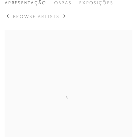
MADALENA PEQUITO
APRESENTAÇÃO
OBRAS
EXPOSIÇÕES
BROWSE ARTISTS
View works.