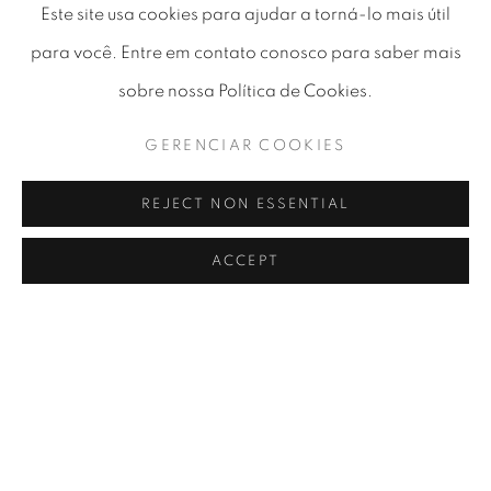
Este site usa cookies para ajudar a torná-lo mais útil
para você. Entre em contato conosco para saber mais
sobre nossa Política de Cookies.
GERENCIAR COOKIES
MADALENA PEQUITO
,
COISAS QUE FIZ / /
REJECT NON ESSENTIAL
ITHINGS WANTED TO MAKE
,
2020
SOLD
ACCEPT