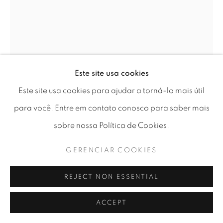
Este site usa cookies
Este site usa cookies para ajudar a torná-lo mais útil
MARTINHO COSTA
para você. Entre em contato conosco para saber mais
sobre nossa Política de Cookies.
NATUREZA MORTA
,
2025
Oil on canvas
GERENCIAR COOKIES
25x20cm
REJECT NON ESSENTIAL
€ 450.00
ACCEPT
BUY NOW