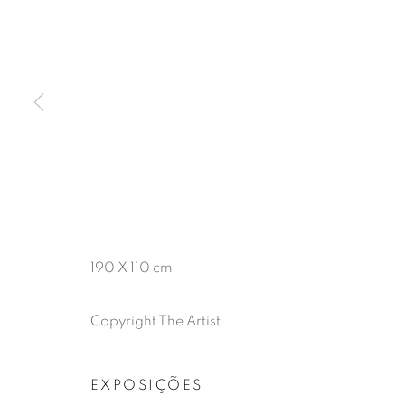
PEDRO VER
190 X 110 cm
Copyright The Artist
PEDRO VERSTEEG
APRESENTAÇÃO
OBRAS
EXPOSIÇÕES
EXPOSIÇÕES