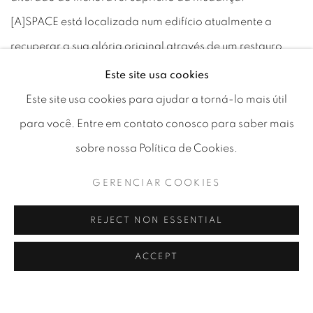
[A]SPACE está localizada num edifício atualmente a
recuperar a sua glória original através de um restauro
que deixará intacto o seu valor histórico. Ninguém sabe
Este site usa cookies
quanto tempo irá demorar, já que o edifício encerra mil
Este site usa cookies para ajudar a torná-lo mais útil
segredos, sendo um deles o facto de ser a mais antiga
para você. Entre em contato conosco para saber mais
muralha de defesa mourisca, em Lisboa, datada do ano
sobre nossa Política de Cookies.
800, e que faz parte da estrutura atual. Durante este
GERENCIAR COOKIES
período, a [A]SPACE, uma galeria de arte multidisciplinar,
reinará.
REJECT NON ESSENTIAL
LEIA MAIS
ACCEPT